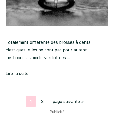
Totalement différente des brosses à dents
classiques, elles ne sont pas pour autant
inefficaces, voici le verdict des …
Lire la suite
Aller
Aller
Aller
1
2
page suivante »
à
à
à
Barre
Publicité