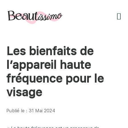
Passer
Passer
Passer
à
au
à
la
contenu
la
navigation
principal
barre
principale
latérale
principale
Les bienfaits de
l’appareil haute
fréquence pour le
visage
Publié le : 31 Mai 2024