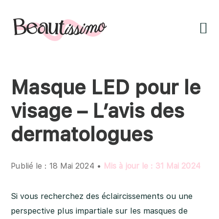
Passer
Passer
Passer
à
au
à
la
contenu
la
navigation
principal
barre
principale
latérale
principale
Masque LED pour le
visage – L’avis des
dermatologues
Publié le : 18 Mai 2024 •
Mis à jour le : 31 Mai 2024
Si vous recherchez des éclaircissements ou une
perspective plus impartiale sur les masques de