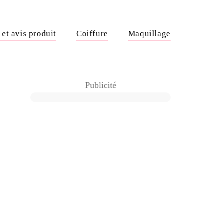
et avis produit
Coiffure
Maquillage
Barre
Publicité
latérale
principale