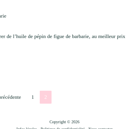
de l’huile de pépin de figue de barbarie, au meilleur prix
Aller
Aller
précédente
1
2
à
à
la
la
page
page
Copyright © 2026