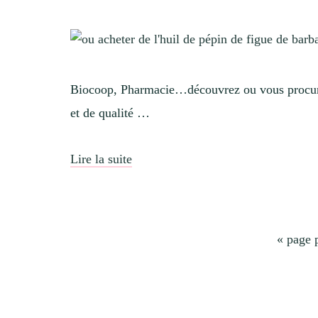
Biocoop, Pharmacie…découvrez ou vous procurer 
et de qualité …
Lire la suite
Aller
«
page 
à
la