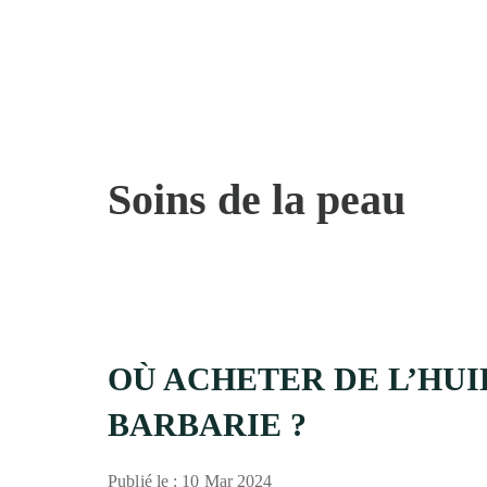
Passer
Passer
Passer
à
au
à
la
contenu
la
navigation
principal
barre
principale
latérale
principale
Soins de la peau
OÙ ACHETER DE L’HUI
BARBARIE ?
Publié le : 10 Mar 2024